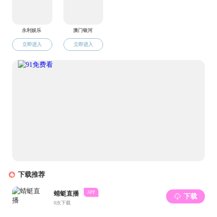
《勇气》中，带着老师们的祝
福落下帷幕。随后，毕业生共
同观看毕业视频，拼起记忆碎
片，重忆往昔，收获感动。
下午三点，性爱片
2023届
毕业典礼暨学位授予仪式正式
开始，
由刘文怡院长做毕业致
辞，
向全体毕业生送上衷心祝
福并
提出
五
点希望：要尊重社
会，尊重规则，敬畏规则；要
主动创新，勇于追求卓越；要
勇敢面对困难，活出自信的人
生
；要永远懂得感恩；要热爱